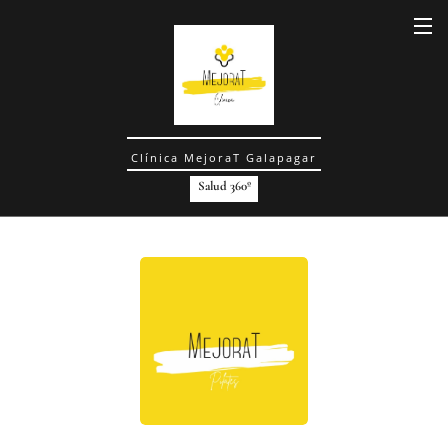
Clínica MejoraT Galapagar
Salud 360º